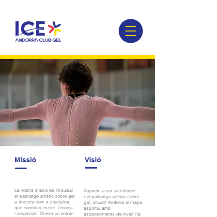
Missió
Visió
La nostra missió és impulsar
Aspirem a ser un referent
el patinatge artístic sobre gel
del patinatge artístic sobre
a Andorra com a disciplina
gel, situant Andorra al mapa
que combina esforç, tècnica
esportiu amb
i creativitat. Oferim un entorn
esdeveniments de nivell i la