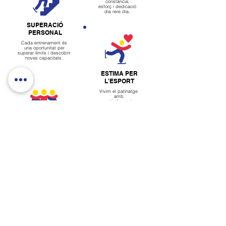
constància,
esforç i dedicació
dia
rere dia.
SUPERACIÓ
PERSONAL
Cada entrenament és
una oportunitat per
superar límits i descobrir
noves capacitats.
ESTIMA PER
L'ESPORT
Vivim el patinatge
amb
passió i fomentem
hàbits saludables.
TREBALL
EN EQUIP
La confiança i la
col·laboració són
essencials dins i fora
de la pista.
CREATIVITAT
El patinatge uneix
tècnica i emoció per
mostrar personalitat.
SENTIMENT