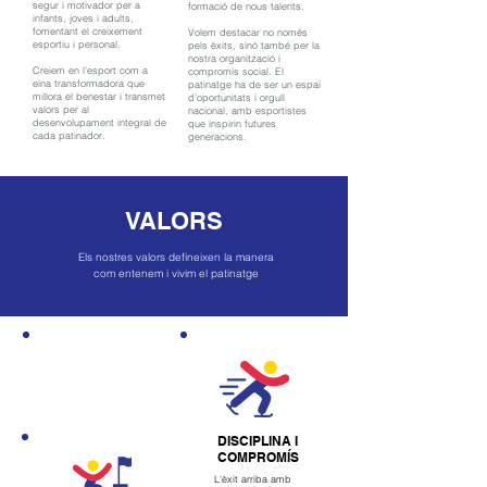
segur i motivador per a
formació de nous talents.
infants, joves i adults,
fomentant el creixement
Volem destacar no només
esportiu i personal.
pels èxits, sinó també per la
nostra organització i
Creiem en l’esport com a
compromís social. El
eina transformadora que
patinatge ha de ser un espai
millora el benestar i transmet
d’oportunitats i orgull
valors per al
nacional, amb esportistes
desenvolupament integral de
que inspirin futures
cada patinador.
generacions.
VALORS
Els nostres valors defineixen la manera
com entenem i vivim el patinatge
DISCIPLINA I
COMPROMÍS
L’èxit arriba amb