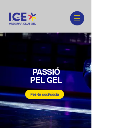
PASSIÓ
PEL GEL
Fes-te soci/sòcia